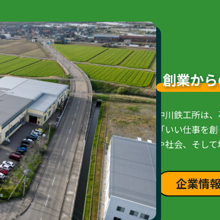
創業から
中川鉄工所は、
「いい仕事を創
や社会、そして
企業情